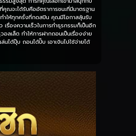
รรมสูงสุด การที่คุณเลือกเข้ามาสนุกกับ
ที่คุณจะได้รับคืออัตราการชนะที่มีมาตรฐาน
ให้ทุกครั้งที่กดสปิน คุณมีโอกาสลุ้นรับ
้ว เรื่องความเร็วในการทำธุรกรรมก็เป็นอีก
ทรูวอลเล็ต ทำให้การฝากถอนเป็นเรื่องง่าย
นได้ปุ๊บ ถอนได้ปั๊บ เอาเงินไปใช้จ่ายได้