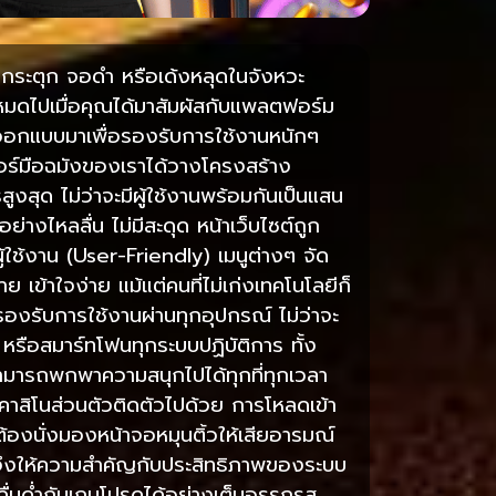
้วกระตุก จอดำ หรือเด้งหลุดในจังหวะ
หมดไปเมื่อคุณได้มาสัมผัสกับแพลตฟอร์ม
ออกแบบมาเพื่อรองรับการใช้งานหนักๆ
ร์มือฉมังของเราได้วางโครงสร้าง
รสูงสุด ไม่ว่าจะมีผู้ใช้งานพร้อมกันเป็นแสน
่างไหลลื่น ไม่มีสะดุด หน้าเว็บไซต์ถูก
้ใช้งาน (User-Friendly) เมนูต่างๆ จัด
ย เข้าใจง่าย แม้แต่คนที่ไม่เก่งเทคโนโลยีก็
รองรับการใช้งานผ่านทุกอุปกรณ์ ไม่ว่าจะ
 หรือสมาร์ทโฟนทุกระบบปฏิบัติการ ทั้ง
มารถพกพาความสนุกไปได้ทุกที่ทุกเวลา
มีคาสิโนส่วนตัวติดตัวไปด้วย การโหลดเข้า
ต้องนั่งมองหน้าจอหมุนติ้วให้เสียอารมณ์
าจึงให้ความสำคัญกับประสิทธิภาพของระบบ
ุณดื่มด่ำกับเกมโปรดได้อย่างเต็มอรรถรส