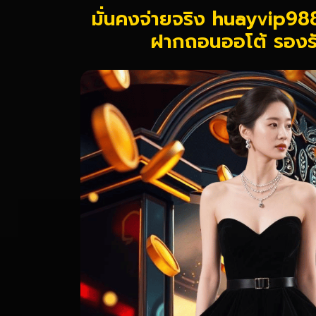
มั่นคงจ่ายจริง huayvip988
ฝากถอนออโต้ รองร