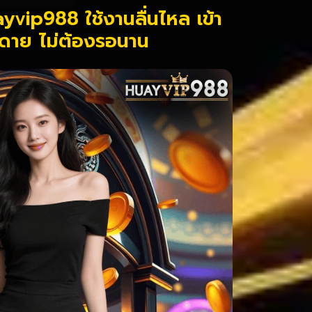
yvip988 ใช้งานลื่นไหล เข้า
ยดาย ไม่ต้องรอนาน