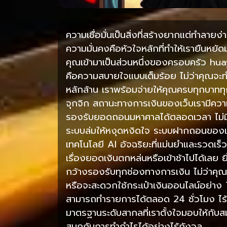
ความเชื่อมั่นเป็นสิ่งที่สร้างยากแต่ทำลายง
ความมั่นคงคือหัวใจหลักที่ทำให้เรายืนหยัดมา
คุณเข้ามาเป็นส่วนหนึ่งของครอบครัว huay
คือความสบายใจแบบเต็มร้อย ไม่ว่าคุณจะท
หลักล้าน เราพร้อมจ่ายให้คุณครบทุกบาททุ
จุกจิก สถานะทางการเงินของเว็บเรามีควา
รองรับยอดถอนมหาศาลได้ตลอดเวลา ไม่มีก
ระบบล่มให้หงุดหงิดใจ ระบบฝากถอนของ
เทคโนโลยี AI อัจฉริยะที่แม่นยำและรวดเร็ว
เรื่องยอดเงินตกหล่นหรือเข้าช้าไปได้เลย ยิ
กว้างรองรับทุกช่องทางการเงิน ไม่ว่าคุ
หรือจะสะดวกใช้กระเป๋าเงินออนไลน์อย่า
สามารถทำรายการได้ตลอด 24 ชั่วโมง ไร้ค
มาตรฐานระดับสากลที่เราตั้งใจมอบให้กับสม
สนุกกับการทำกำไรได้อย่างไร้กังวล