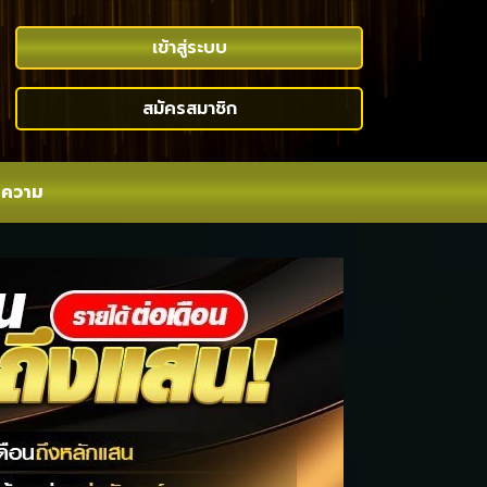
เข้าสู่ระบบ
สมัครสมาชิก
ความ