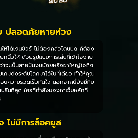
ัย ปลอดภัยหายห่วง
ให้ได้เงินชัวร์ ไม่ต้องกลัวโดนบิด ก็ต้อง
ยกนิ้วให้ ด้วยรูปแบบการเล่นที่เข้าใจง่าย
ว่าจะเป็นสายปั่นงบน้อยหรือขาใหญ่ใจถึง
เกมดังระดับโลกมาไว้ในที่เดียว ทำให้คุณ
่ชอบความรวดเร็วทันใจ นอกจากนี้ยังมีทีม
่นที่สุด ใครที่กำลังมองหาเว็บหลักที่
ย
 ไม่มีการล็อคยูส