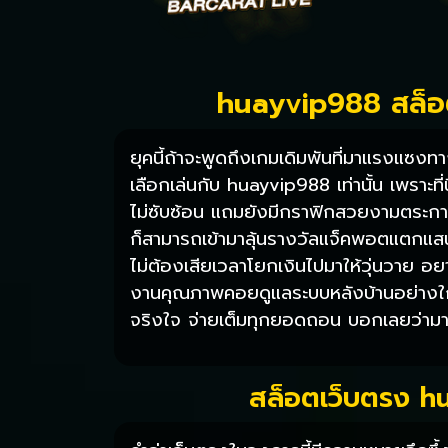
huayvip988 สล็อต
ยุคนี้ถ้าจะพูดถึงเกมเดิมพันที่มาแรงแซงทา
เลือกเล่นกับ huayvip988 เท่านั้น เพราะที่
ไม่ซับซ้อน แถมยังมีกราฟิกสวยงามตระการต
ก็สามารถเข้ามาลุ้นรางวัลแจ็คพอตแตกแสนแ
ไม่ต้องเสียเวลาโยกเงินไปมาให้วุ่นวาย อย
งานคุณภาพคอยดูแลระบบหลังบ้านอย่างใกล้ชิ
จริงใจ จ่ายเต็มทุกยอดถอน บอกเลยว่ามาถู
สล็อตเว็บตรง hu